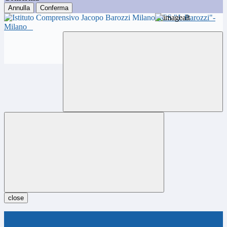
Annulla
Conferma
ICS "J. Barozzi"-
Milano
close