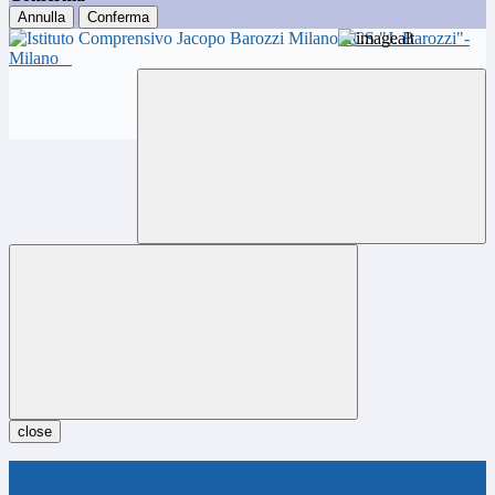
Annulla
Conferma
ICS "J. Barozzi"-
Milano
close