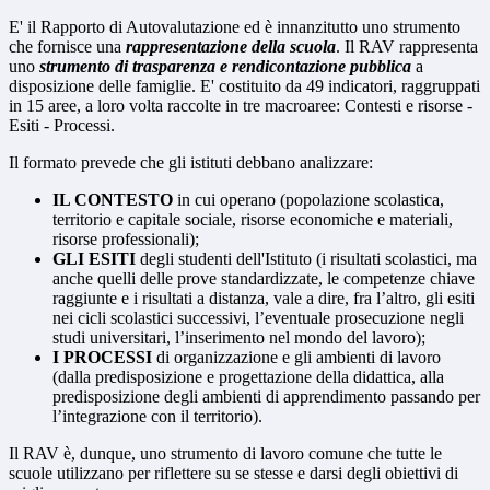
E' il Rapporto di Autovalutazione ed è innanzitutto uno strumento
che fornisce una
rappresentazione della scuola
. Il RAV rappresenta
uno
strumento di trasparenza e rendicontazione pubblica
a
disposizione delle famiglie. E' costituito da 49 indicatori, raggruppati
in 15 aree, a loro volta raccolte in tre macroaree: Contesti e risorse -
Esiti - Processi.
Il formato prevede che gli istituti debbano analizzare:
IL CONTESTO
in cui operano (popolazione scolastica,
territorio e capitale sociale, risorse economiche e materiali,
risorse professionali);
GLI ESITI
degli studenti dell'Istituto (i risultati scolastici, ma
anche quelli delle prove standardizzate, le competenze chiave
raggiunte e i risultati a distanza, vale a dire, fra l’altro, gli esiti
nei cicli scolastici successivi, l’eventuale prosecuzione negli
studi universitari, l’inserimento nel mondo del lavoro);
I PROCESSI
di organizzazione e gli ambienti di lavoro
(dalla predisposizione e progettazione della didattica, alla
predisposizione degli ambienti di apprendimento passando per
l’integrazione con il territorio).
Il RAV è, dunque, uno strumento di lavoro comune che tutte le
scuole utilizzano per riflettere su se stesse e darsi degli obiettivi di