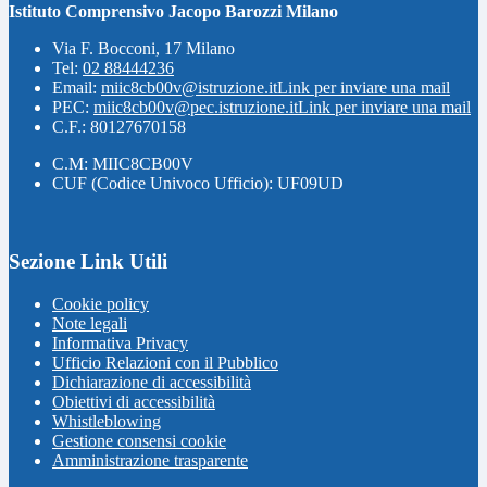
Istituto Comprensivo Jacopo Barozzi Milano
Via F. Bocconi, 17 Milano
Tel:
02 88444236
Email:
miic8cb00v@istruzione.it
Link per inviare una mail
PEC:
miic8cb00v@pec.istruzione.it
Link per inviare una mail
C.F.: 80127670158
C.M: MIIC8CB00V
CUF (Codice Univoco Ufficio): UF09UD
Sezione Link Utili
Cookie policy
Note legali
Informativa Privacy
Ufficio Relazioni con il Pubblico
Dichiarazione di accessibilità
Obiettivi di accessibilità
Whistleblowing
Gestione consensi cookie
Amministrazione trasparente