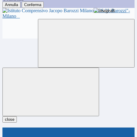
Annulla
Conferma
ICS "J. Barozzi"-
Milano
close