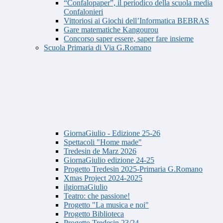
“Confalopaper”, il periodico della scuola media
Confalonieri
Vittoriosi ai Giochi dell’Informatica BEBRAS
Gare matematiche Kangourou
Concorso saper essere, saper fare insieme
Scuola Primaria di Via G.Romano
GiornaGiulio - Edizione 25-26
Spettacoli "Home made"
Tredesin de Marz 2026
GiornaGiulio edizione 24-25
Progetto Tredesin 2025-Primaria G.Romano
Xmas Project 2024-2025
ilgiornaGiulio
Teatro: che passione!
Progetto "La musica e noi"
Progetto Biblioteca
Progetto Tredesin 23/24