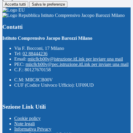
Accetta tutti
Salva le preferenze
Istituto Comprensivo Jacopo Barozzi Milano
Contatti
Istituto Comprensivo Jacopo Barozzi Milano
Via F. Bocconi, 17 Milano
Tel:
02 88444236
Email:
miic8cb00v@istruzione.it
Link per inviare una mail
PEC:
miic8cb00v@pec.istruzione.it
Link per inviare una mail
C.F.: 80127670158
C.M: MIIC8CB00V
CUF (Codice Univoco Ufficio): UF09UD
Sezione Link Utili
Cookie policy
Note legali
Informativa Privacy