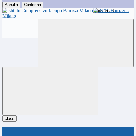
Annulla
Conferma
ICS "J. Barozzi"-
Milano
close