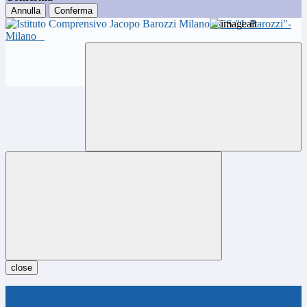
Annulla
Conferma
ICS "J. Barozzi"-
Milano
close