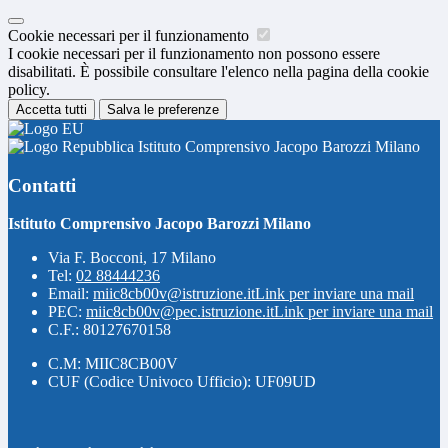
Cookie necessari per il funzionamento
I cookie necessari per il funzionamento non possono essere
disabilitati. È possibile consultare l'elenco nella pagina della cookie
policy.
Accetta tutti
Salva le preferenze
Istituto Comprensivo Jacopo Barozzi Milano
Contatti
Istituto Comprensivo Jacopo Barozzi Milano
Via F. Bocconi, 17 Milano
Tel:
02 88444236
Email:
miic8cb00v@istruzione.it
Link per inviare una mail
PEC:
miic8cb00v@pec.istruzione.it
Link per inviare una mail
C.F.: 80127670158
C.M: MIIC8CB00V
CUF (Codice Univoco Ufficio): UF09UD