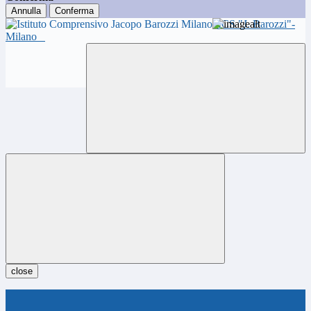
Annulla
Conferma
ICS "J. Barozzi"-
Milano
close