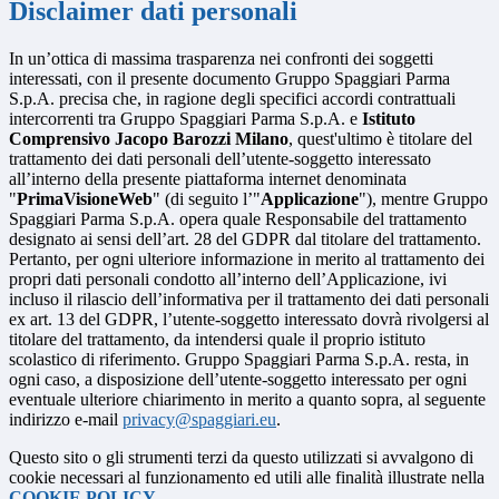
Disclaimer dati personali
In un’ottica di massima trasparenza nei confronti dei soggetti
interessati, con il presente documento Gruppo Spaggiari Parma
S.p.A. precisa che, in ragione degli specifici accordi contrattuali
intercorrenti tra Gruppo Spaggiari Parma S.p.A. e
Istituto
Comprensivo Jacopo Barozzi Milano
, quest'ultimo è titolare del
trattamento dei dati personali dell’utente-soggetto interessato
all’interno della presente piattaforma internet denominata
"
PrimaVisioneWeb
" (di seguito l’"
Applicazione
"), mentre Gruppo
Spaggiari Parma S.p.A. opera quale Responsabile del trattamento
designato ai sensi dell’art. 28 del GDPR dal titolare del trattamento.
Pertanto, per ogni ulteriore informazione in merito al trattamento dei
propri dati personali condotto all’interno dell’Applicazione, ivi
incluso il rilascio dell’informativa per il trattamento dei dati personali
ex art. 13 del GDPR, l’utente-soggetto interessato dovrà rivolgersi al
titolare del trattamento, da intendersi quale il proprio istituto
scolastico di riferimento. Gruppo Spaggiari Parma S.p.A. resta, in
ogni caso, a disposizione dell’utente-soggetto interessato per ogni
eventuale ulteriore chiarimento in merito a quanto sopra, al seguente
indirizzo e-mail
privacy@spaggiari.eu
.
Questo sito o gli strumenti terzi da questo utilizzati si avvalgono di
cookie necessari al funzionamento ed utili alle finalità illustrate nella
COOKIE POLICY
.