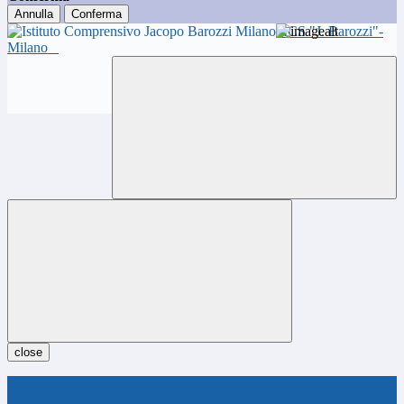
Annulla
Conferma
ICS "J. Barozzi"-
Milano
close