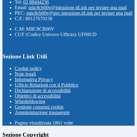
Tel:
02 88444236
Email:
miic8cb00v@istruzione.it
Link per inviare una mail
PEC:
miic8cb00v@pec.istruzione.it
Link per inviare una mail
C.F.: 80127670158
C.M: MIIC8CB00V
CUF (Codice Univoco Ufficio): UF09UD
Sezione Link Utili
Cookie policy
Note legali
Informativa Privacy
Ufficio Relazioni con il Pubblico
Dichiarazione di accessibilità
Obiettivi di accessibilità
Whistleblowing
Gestione consensi cookie
Amministrazione trasparente
Pagina visualizzata
1861
volte
Sezione Copyright