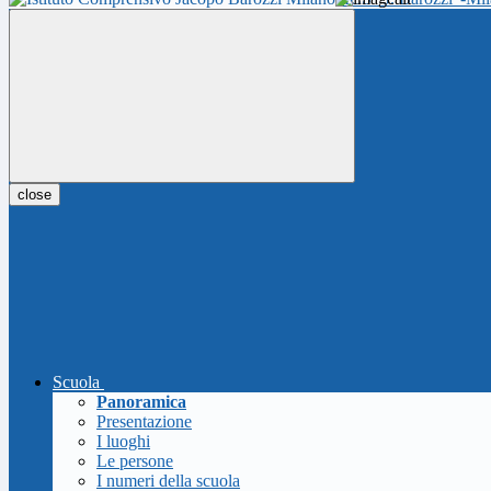
close
Scuola
Panoramica
Presentazione
I luoghi
Le persone
I numeri della scuola