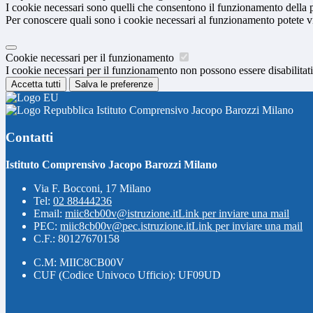
I cookie necessari sono quelli che consentono il funzionamento della pi
Per conoscere quali sono i cookie necessari al funzionamento potete v
Cookie necessari per il funzionamento
I cookie necessari per il funzionamento non possono essere disabilitati.
Accetta tutti
Salva le preferenze
Istituto Comprensivo Jacopo Barozzi Milano
Contatti
Istituto Comprensivo Jacopo Barozzi Milano
Via F. Bocconi, 17 Milano
Tel:
02 88444236
Email:
miic8cb00v@istruzione.it
Link per inviare una mail
PEC:
miic8cb00v@pec.istruzione.it
Link per inviare una mail
C.F.: 80127670158
C.M: MIIC8CB00V
CUF (Codice Univoco Ufficio): UF09UD