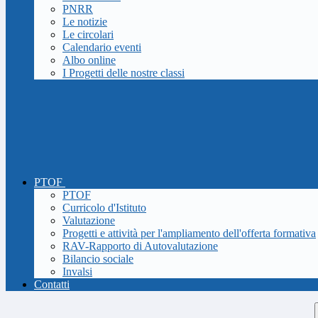
PNRR
Le notizie
Le circolari
Calendario eventi
Albo online
I Progetti delle nostre classi
PTOF
PTOF
Curricolo d'Istituto
Valutazione
Progetti e attività per l'ampliamento dell'offerta formativa
RAV-Rapporto di Autovalutazione
Bilancio sociale
Invalsi
Contatti