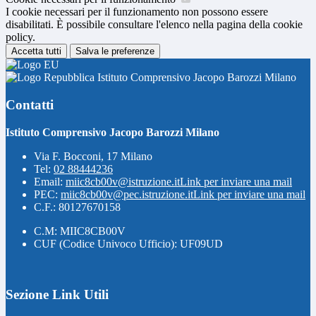
I cookie necessari per il funzionamento non possono essere
disabilitati. È possibile consultare l'elenco nella pagina della cookie
policy.
Accetta tutti
Salva le preferenze
Istituto Comprensivo Jacopo Barozzi Milano
Contatti
Istituto Comprensivo Jacopo Barozzi Milano
Via F. Bocconi, 17 Milano
Tel:
02 88444236
Email:
miic8cb00v@istruzione.it
Link per inviare una mail
PEC:
miic8cb00v@pec.istruzione.it
Link per inviare una mail
C.F.: 80127670158
C.M: MIIC8CB00V
CUF (Codice Univoco Ufficio): UF09UD
Sezione Link Utili