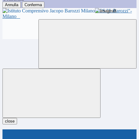
Annulla
Conferma
ICS "J. Barozzi"-
Milano
close