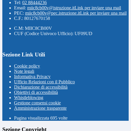
Tel:
02 88444236
Email:
miic8cb00v@istruzione.it
Link per inviare una mail
PEC:
miic8cb00v@pec.istruzione.it
Link per inviare una mail
C.F.: 80127670158
C.M: MIIC8CB00V
CUF (Codice Univoco Ufficio): UF09UD
Sezione Link Utili
Cookie policy
Note legali
Informativa Privacy
Ufficio Relazioni con il Pubblico
Dichiarazione di accessibilità
Obiettivi di accessibilità
Whistleblowing
Gestione consensi cookie
Amministrazione trasparente
Pagina visualizzata
695
volte
Sezione Copyright