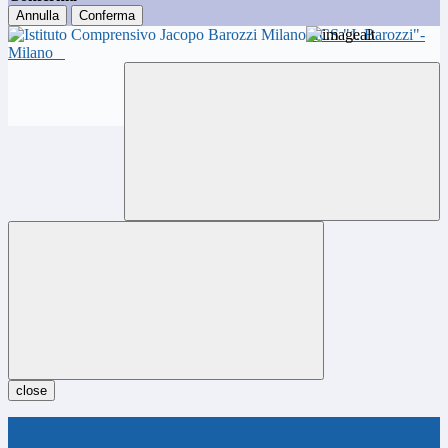
Annulla
Conferma
ICS "J. Barozzi"-
Milano
close