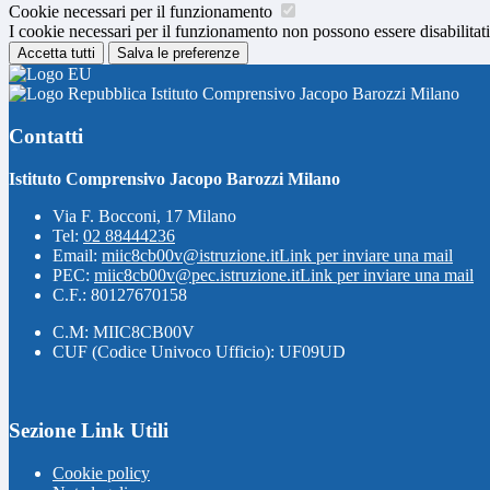
Cookie necessari per il funzionamento
I cookie necessari per il funzionamento non possono essere disabilitati.
Accetta tutti
Salva le preferenze
Istituto Comprensivo Jacopo Barozzi Milano
Contatti
Istituto Comprensivo Jacopo Barozzi Milano
Via F. Bocconi, 17 Milano
Tel:
02 88444236
Email:
miic8cb00v@istruzione.it
Link per inviare una mail
PEC:
miic8cb00v@pec.istruzione.it
Link per inviare una mail
C.F.: 80127670158
C.M: MIIC8CB00V
CUF (Codice Univoco Ufficio): UF09UD
Sezione Link Utili
Cookie policy