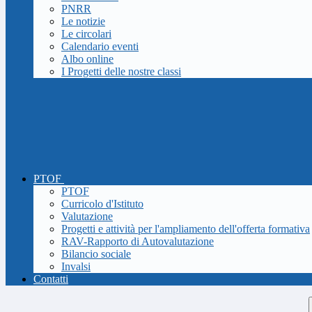
PNRR
Le notizie
Le circolari
Calendario eventi
Albo online
I Progetti delle nostre classi
PTOF
PTOF
Curricolo d'Istituto
Valutazione
Progetti e attività per l'ampliamento dell'offerta formativa
RAV-Rapporto di Autovalutazione
Bilancio sociale
Invalsi
Contatti