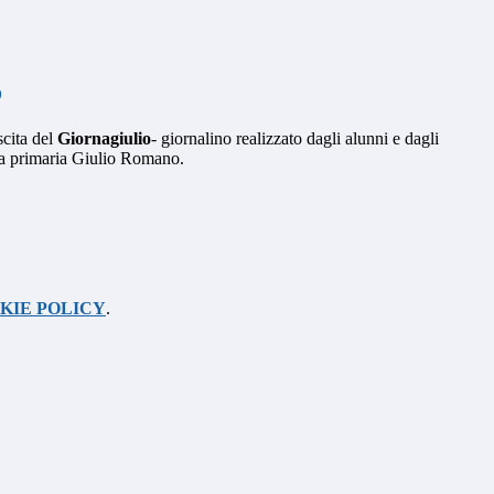
o
scita del
Giornagiulio
- giornalino realizzato dagli alunni e dagli
la primaria Giulio Romano.
KIE POLICY
.