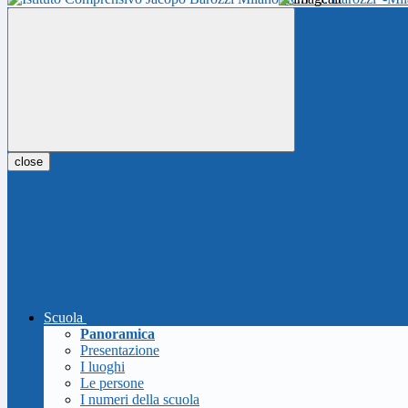
close
Scuola
Panoramica
Presentazione
I luoghi
Le persone
I numeri della scuola