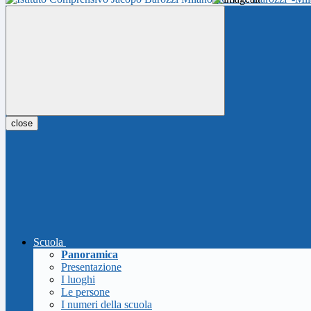
close
Scuola
Panoramica
Presentazione
I luoghi
Le persone
I numeri della scuola