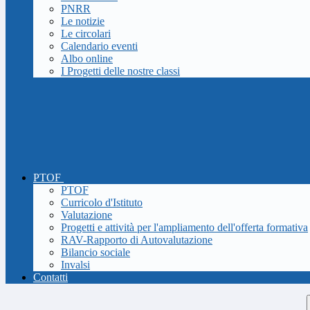
PNRR
Le notizie
Le circolari
Calendario eventi
Albo online
I Progetti delle nostre classi
PTOF
PTOF
Curricolo d'Istituto
Valutazione
Progetti e attività per l'ampliamento dell'offerta formativa
RAV-Rapporto di Autovalutazione
Bilancio sociale
Invalsi
Contatti