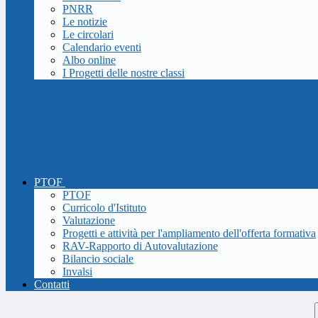
PNRR
Le notizie
Le circolari
Calendario eventi
Albo online
I Progetti delle nostre classi
PTOF
PTOF
Curricolo d'Istituto
Valutazione
Progetti e attività per l'ampliamento dell'offerta formativa
RAV-Rapporto di Autovalutazione
Bilancio sociale
Invalsi
Contatti