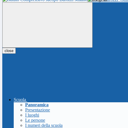
close
Scuola
Panoramica
Presentazione
I luoghi
Le persone
I numeri della scuola