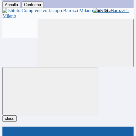
Annulla
Conferma
ICS "J. Barozzi"-
Milano
close