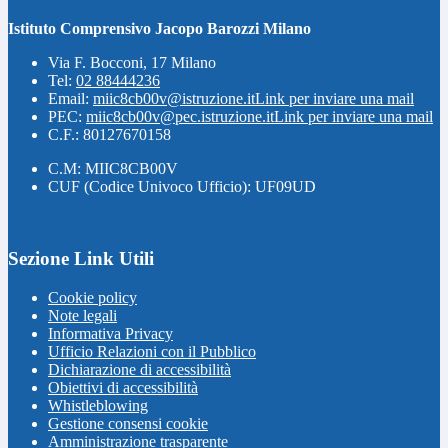
Istituto Comprensivo Jacopo Barozzi Milano
Via F. Bocconi, 17 Milano
Tel:
02 88444236
Email:
miic8cb00v@istruzione.it
Link per inviare una mail
PEC:
miic8cb00v@pec.istruzione.it
Link per inviare una mail
C.F.: 80127670158
C.M: MIIC8CB00V
CUF (Codice Univoco Ufficio): UF09UD
Sezione Link Utili
Cookie policy
Note legali
Informativa Privacy
Ufficio Relazioni con il Pubblico
Dichiarazione di accessibilità
Obiettivi di accessibilità
Whistleblowing
Gestione consensi cookie
Amministrazione trasparente