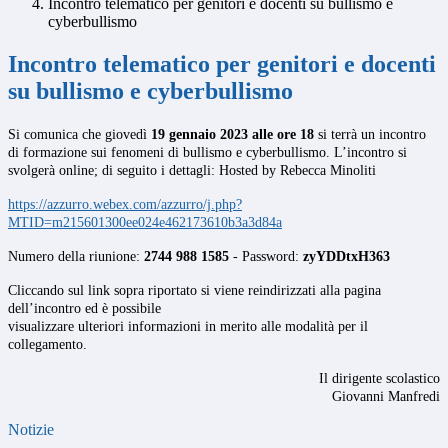
Incontro telematico per genitori e docenti su bullismo e
cyberbullismo
Incontro telematico per genitori e docenti
su bullismo e cyberbullismo
Si comunica che giovedì
19 gennaio 2023 alle ore 18
si terrà un incontro
di formazione sui fenomeni di bullismo e cyberbullismo. L’incontro si
svolgerà online; di seguito i dettagli: Hosted by Rebecca Minoliti
https://azzurro.webex.com/azzurro/j.php?
MTID=m215601300ee024e462173610b3a3d84a
Numero della riunione:
2744 988 1585
- Password:
zyYDDtxH363
Cliccando sul link sopra riportato si viene reindirizzati alla pagina
dell’incontro ed è possibile
visualizzare ulteriori informazioni in merito alle modalità per il
collegamento.
Il dirigente scolastico
Giovanni Manfredi
Notizie