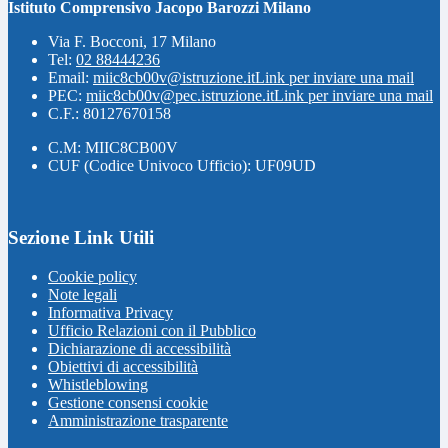
Istituto Comprensivo Jacopo Barozzi Milano
Via F. Bocconi, 17 Milano
Tel:
02 88444236
Email:
miic8cb00v@istruzione.it
Link per inviare una mail
PEC:
miic8cb00v@pec.istruzione.it
Link per inviare una mail
C.F.: 80127670158
C.M: MIIC8CB00V
CUF (Codice Univoco Ufficio): UF09UD
Sezione Link Utili
Cookie policy
Note legali
Informativa Privacy
Ufficio Relazioni con il Pubblico
Dichiarazione di accessibilità
Obiettivi di accessibilità
Whistleblowing
Gestione consensi cookie
Amministrazione trasparente