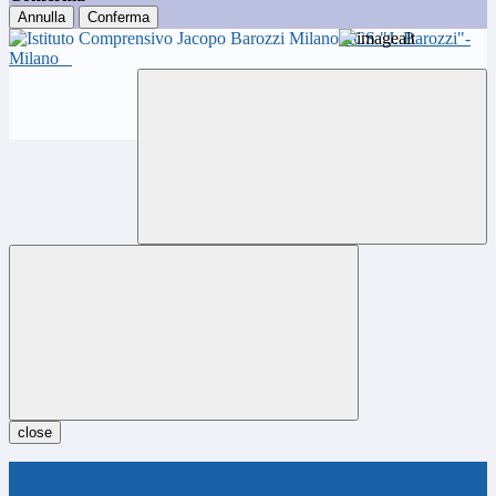
Annulla
Conferma
ICS "J. Barozzi"-
Milano
close