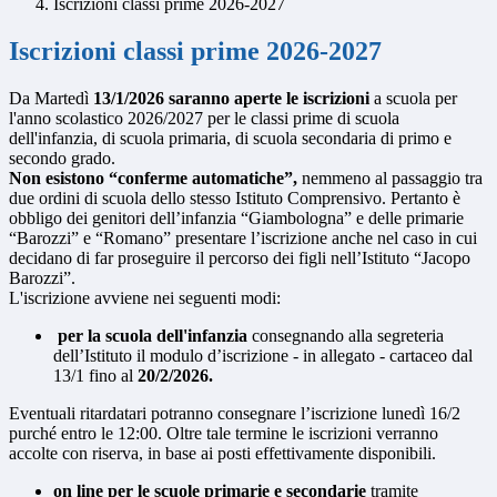
Iscrizioni classi prime 2026-2027
Iscrizioni classi prime 2026-2027
Da Martedì
13/1/2026
saranno aperte le iscrizioni
a scuola per
l'anno scolastico 2026/2027 per le classi prime di scuola
dell'infanzia, di scuola primaria, di scuola secondaria di primo e
secondo grado.
Non esistono “conferme automatiche”,
nemmeno al passaggio tra
due ordini di scuola dello stesso Istituto Comprensivo. Pertanto è
obbligo dei genitori dell’infanzia “Giambologna” e delle primarie
“Barozzi” e “Romano” presentare l’iscrizione anche nel caso in cui
decidano di far proseguire il percorso dei figli nell’Istituto “Jacopo
Barozzi”.
L'iscrizione avviene nei seguenti modi:
per la scuola dell'infanzia
consegnando alla segreteria
dell’Istituto il modulo d’iscrizione - in allegato - cartaceo dal
13/1 fino al
20/2/2026.
Eventuali ritardatari potranno consegnare l’iscrizione lunedì 16/2
purché entro le 12:00. Oltre tale termine le iscrizioni verranno
accolte con riserva, in base ai posti effettivamente disponibili.
on line per le scuole primarie e secondarie
tramite