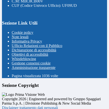
C.M: MIIC8CB00V
CUF (Codice Univoco Ufficio): UF09UD
Sezione Link Utili
Cookie policy
Note legali
Informativa Privacy
Ufficio Relazioni con il Pubblico
Dichiarazione di accessibilità
Obiettivi di accessibilità
Whistleblowing
Gestione consensi cookie
Amministrazione trasparente
Pagina visualizzata
1036
volte
Sezione Copyright
Copyright 2026 | Engineered and powered by Gruppo Spaggiari
Parma S.p.A. | Divisione Publishing & New Social Media
Disclaimer trattamento dati personali