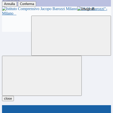
Annulla
Conferma
ICS "J. Barozzi"-
Milano
close