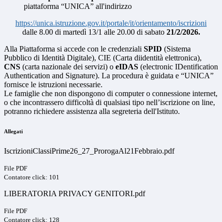
piattaforma “UNICA” all'indirizzo
https://unica.istruzione.gov.it/portale/it/orientamento/iscrizioni
dalle 8.00 di martedì 13/1 alle 20.00 di sabato
21/2/2026.
Alla Piattaforma si accede con le credenziali
SPID
(Sistema
Pubblico di Identità Digitale), CIE (Carta diidentità elettronica),
CNS
(carta nazionale dei servizi) o
eIDAS
(electronic IDentification
Authentication and Signature). La procedura è guidata e “UNICA”
fornisce le istruzioni necessarie.
Le famiglie che non dispongono di computer o connessione internet,
o che incontrassero difficoltà di qualsiasi tipo nell’iscrizione on line,
potranno richiedere assistenza alla segreteria dell'Istituto.
Allegati
IscrizioniClassiPrime26_27_ProrogaAl21Febbraio.pdf
File PDF
Contatore click: 101
LIBERATORIA PRIVACY GENITORI.pdf
File PDF
Contatore click: 128