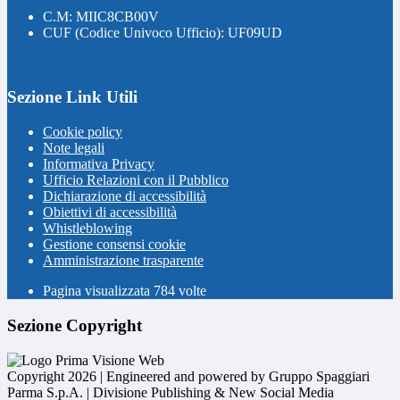
C.M: MIIC8CB00V
CUF (Codice Univoco Ufficio): UF09UD
Sezione Link Utili
Cookie policy
Note legali
Informativa Privacy
Ufficio Relazioni con il Pubblico
Dichiarazione di accessibilità
Obiettivi di accessibilità
Whistleblowing
Gestione consensi cookie
Amministrazione trasparente
Pagina visualizzata
784
volte
Sezione Copyright
Copyright 2026 | Engineered and powered by Gruppo Spaggiari
Parma S.p.A. | Divisione Publishing & New Social Media