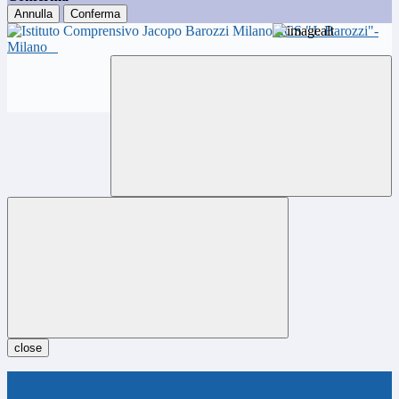
Annulla
Conferma
ICS "J. Barozzi"-
Milano
close