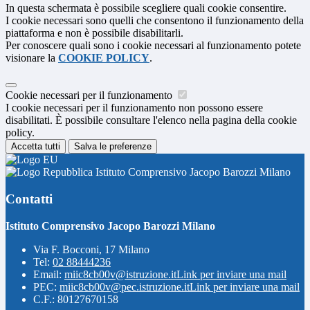
In questa schermata è possibile scegliere quali cookie consentire.
I cookie necessari sono quelli che consentono il funzionamento della
piattaforma e non è possibile disabilitarli.
Per conoscere quali sono i cookie necessari al funzionamento potete
visionare la
COOKIE POLICY
.
Cookie necessari per il funzionamento
I cookie necessari per il funzionamento non possono essere
disabilitati. È possibile consultare l'elenco nella pagina della cookie
policy.
Accetta tutti
Salva le preferenze
Istituto Comprensivo Jacopo Barozzi Milano
Contatti
Istituto Comprensivo Jacopo Barozzi Milano
Via F. Bocconi, 17 Milano
Tel:
02 88444236
Email:
miic8cb00v@istruzione.it
Link per inviare una mail
PEC:
miic8cb00v@pec.istruzione.it
Link per inviare una mail
C.F.: 80127670158