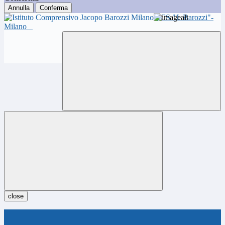
Annulla
Conferma
ICS "J. Barozzi"-
Milano
close