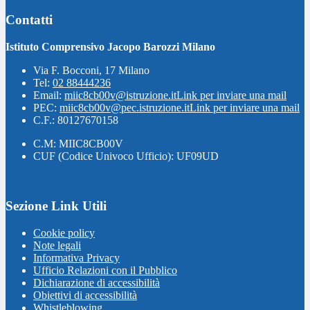
Contatti
Istituto Comprensivo Jacopo Barozzi Milano
Via F. Bocconi, 17 Milano
Tel:
02 88444236
Email:
miic8cb00v@istruzione.it
Link per inviare una mail
PEC:
miic8cb00v@pec.istruzione.it
Link per inviare una mail
C.F.: 80127670158
C.M: MIIC8CB00V
CUF (Codice Univoco Ufficio): UF09UD
Sezione Link Utili
Cookie policy
Note legali
Informativa Privacy
Ufficio Relazioni con il Pubblico
Dichiarazione di accessibilità
Obiettivi di accessibilità
Whistleblowing