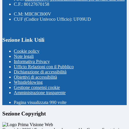
C.F.: 80127670158
C.M: MIIC8CB00V
CUF (Codice Univoco Ufficio): UF09UD
Sezione Link Utili
Cookie policy
Note legali
Informativa Privacy
Ufficio Relazioni con il Pubblico
Dichiarazione di accessibilità
Obiettivi di accessibilità
Whistleblowing
Gestione consensi cookie
Amministrazione trasparente
Pagina visualizzata
990
volte
Sezione Copyright