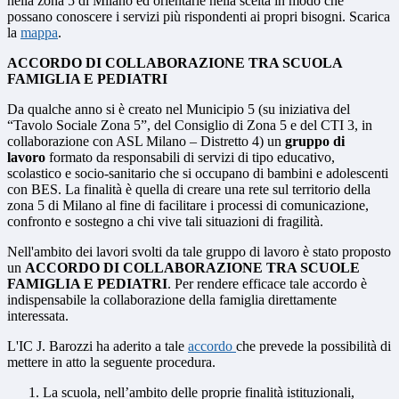
nella zona 5 di Milano ed orientarle nella scelta in modo che
possano conoscere i servizi più rispondenti ai propri bisogni. Scarica
la
mappa
.
ACCORDO DI COLLABORAZIONE TRA SCUOLA
FAMIGLIA E PEDIATRI
Da qualche anno si è creato nel Municipio 5 (su iniziativa del
“Tavolo Sociale Zona 5”, del Consiglio di Zona 5 e del CTI 3, in
collaborazione con ASL Milano – Distretto 4) un
gruppo di
lavoro
formato da responsabili di servizi di tipo educativo,
scolastico e socio-sanitario che si occupano di bambini e adolescenti
con BES. La finalità è quella di creare una rete sul territorio della
zona 5 di Milano al fine di facilitare i processi di comunicazione,
confronto e sostegno a chi vive tali situazioni di fragilità.
Nell'ambito dei lavori svolti da tale gruppo di lavoro è stato proposto
un
ACCORDO DI COLLABORAZIONE TRA SCUOLE
FAMIGLIA E PEDIATRI
. Per rendere efficace tale accordo è
indispensabile la collaborazione della famiglia direttamente
interessata.
L'IC J. Barozzi ha aderito a tale
accordo
che prevede la possibilità di
mettere in atto la seguente procedura.
La scuola, nell’ambito delle proprie finalità istituzionali,