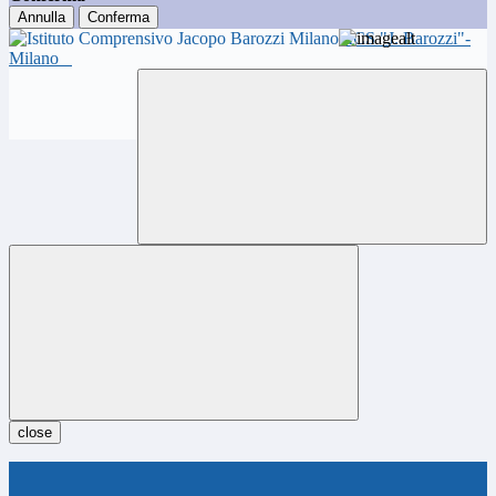
Annulla
Conferma
ICS "J. Barozzi"-
Milano
close