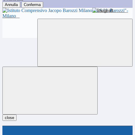
Annulla
Conferma
ICS "J. Barozzi"-
Milano
close