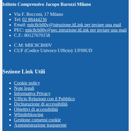
Istituto Comprensivo Jacopo Barozzi Milano
Via F. Bocconi, 17 Milano
Tel:
02 88444236
Email:
miic8cb00v@istruzione.it
Link per inviare una mail
PEC:
miic8cb00v@pec.istruzione.it
Link per inviare una mail
C.F.: 80127670158
C.M: MIIC8CB00V
CUF (Codice Univoco Ufficio): UF09UD
Sezione Link Utili
Cookie policy
Note legali
Informativa Privacy
Ufficio Relazioni con il Pubblico
Dichiarazione di accessibilità
Obiettivi di accessibilità
Whistleblowing
Gestione consensi cookie
Amministrazione trasparente