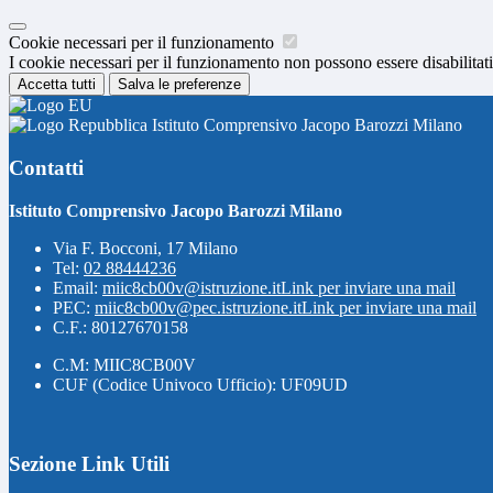
Cookie necessari per il funzionamento
I cookie necessari per il funzionamento non possono essere disabilitati.
Accetta tutti
Salva le preferenze
Istituto Comprensivo Jacopo Barozzi Milano
Contatti
Istituto Comprensivo Jacopo Barozzi Milano
Via F. Bocconi, 17 Milano
Tel:
02 88444236
Email:
miic8cb00v@istruzione.it
Link per inviare una mail
PEC:
miic8cb00v@pec.istruzione.it
Link per inviare una mail
C.F.: 80127670158
C.M: MIIC8CB00V
CUF (Codice Univoco Ufficio): UF09UD
Sezione Link Utili