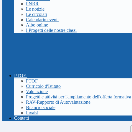
PNRR
Le notizie
Le circolari
Calendario eventi
Albo online
I Progetti delle nostre classi
PTOF
PTOF
Curricolo d'Istituto
Valutazione
Progetti e attività per l'ampliamento dell'offerta formativa
RAV-Rapporto di Autovalutazione
Bilancio sociale
Invalsi
Contatti