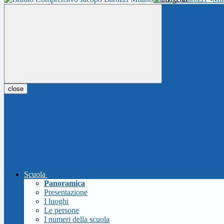
close
Scuola
Panoramica
Presentazione
I luoghi
Le persone
I numeri della scuola