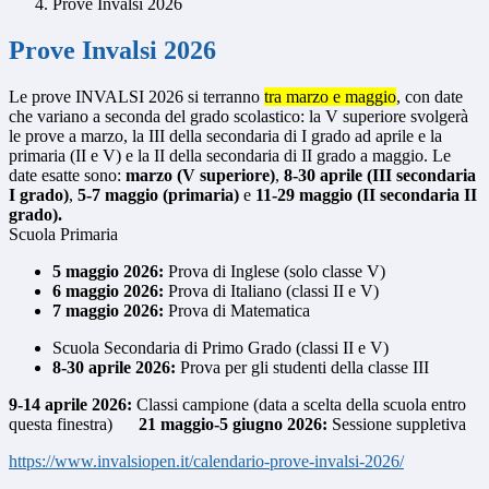
Prove Invalsi 2026
Prove Invalsi 2026
Le prove INVALSI 2026 si terranno
tra marzo e maggio
, con date
che variano a seconda del grado scolastico: la V superiore svolgerà
le prove a marzo, la III della secondaria di I grado ad aprile e la
primaria (II e V) e la II della secondaria di II grado a maggio. Le
date esatte sono:
marzo (V superiore)
,
8-30 aprile (III secondaria
I grado)
,
5-7 maggio (primaria)
e
11-29 maggio (II secondaria II
grado).
Scuola Primaria
5 maggio 2026:
Prova di Inglese (solo classe V)
6 maggio 2026:
Prova di Italiano (classi II e V)
7 maggio 2026:
Prova di Matematica
Scuola Secondaria di Primo Grado
(classi II e V)
8-30 aprile 2026:
Prova per gli studenti della classe III
9-14 aprile 2026:
Classi campione (data a scelta della scuola entro
questa finestra)
21 maggio-5 giugno 2026:
Sessione suppletiva
https://www.invalsiopen.it/calendario-prove-invalsi-2026/