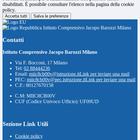
disabilitati. È possibile consultare l'elenco nella pagina della cookie
policy.
Accetta tutti
Salva le preferenze
Istituto Comprensivo Jacopo Barozzi Milano
Contatti
Istituto Comprensivo Jacopo Barozzi Milano
Via F. Bocconi, 17 Milano
Tel:
02 88444236
Email:
miic8cb00v@istruzione.it
Link per inviare una mail
PEC:
miic8cb00v@pec.istruzione.it
Link per inviare una mail
C.F.: 80127670158
C.M: MIIC8CB00V
CUF (Codice Univoco Ufficio): UF09UD
Sezione Link Utili
Cookie policy