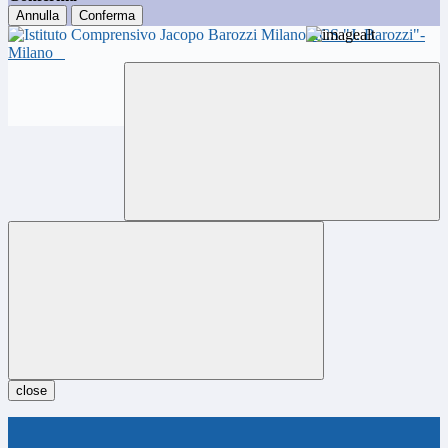
Annulla
Conferma
ICS "J. Barozzi"-
Milano
close