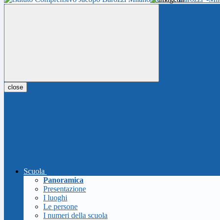
close
Scuola
Panoramica
Presentazione
I luoghi
Le persone
I numeri della scuola