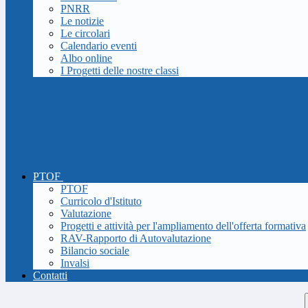
PNRR
Le notizie
Le circolari
Calendario eventi
Albo online
I Progetti delle nostre classi
PTOF
PTOF
Curricolo d'Istituto
Valutazione
Progetti e attività per l'ampliamento dell'offerta formativa
RAV-Rapporto di Autovalutazione
Bilancio sociale
Invalsi
Contatti