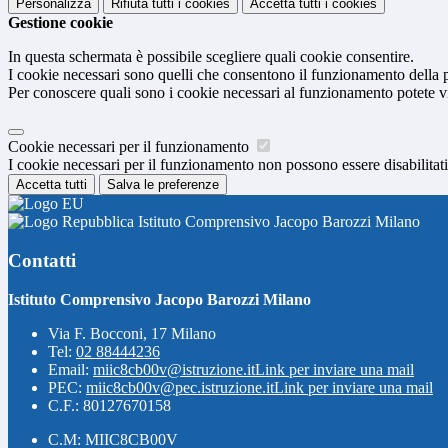
Personalizza
Rifiuta tutti
i cookies
Accetta tutti
i cookies
Gestione cookie
In questa schermata è possibile scegliere quali cookie consentire.
I cookie necessari sono quelli che consentono il funzionamento della pi
Per conoscere quali sono i cookie necessari al funzionamento potete v
Cookie necessari per il funzionamento
I cookie necessari per il funzionamento non possono essere disabilitati.
Accetta tutti
Salva le preferenze
Istituto Comprensivo Jacopo Barozzi Milano
Contatti
Istituto Comprensivo Jacopo Barozzi Milano
Via F. Bocconi, 17 Milano
Tel:
02 88444236
Email:
miic8cb00v@istruzione.it
Link per inviare una mail
PEC:
miic8cb00v@pec.istruzione.it
Link per inviare una mail
C.F.: 80127670158
C.M: MIIC8CB00V