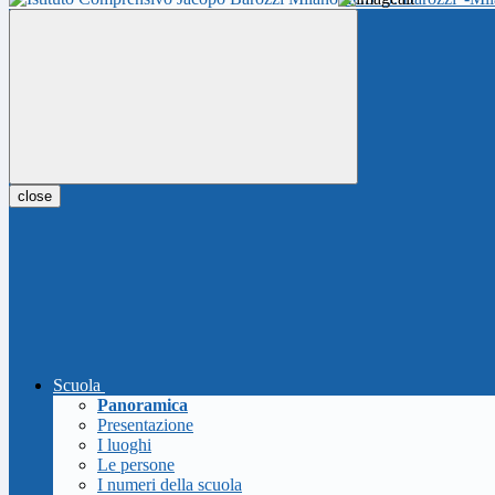
close
Scuola
Panoramica
Presentazione
I luoghi
Le persone
I numeri della scuola