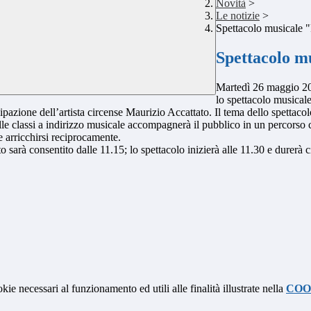
Novità
>
Le notizie
>
Spettacolo musicale "
Spettacolo m
Martedì 26 maggio 202
lo spettacolo musicale
tecipazione dell’artista circense Maurizio Accattato. Il tema dello spettac
 delle classi a indirizzo musicale accompagnerà il pubblico in un percors
 arricchirsi reciprocamente.
uto sarà consentito dalle 11.15; lo spettacolo inizierà alle 11.30 e durerà 
kie necessari al funzionamento ed utili alle finalità illustrate nella
COO