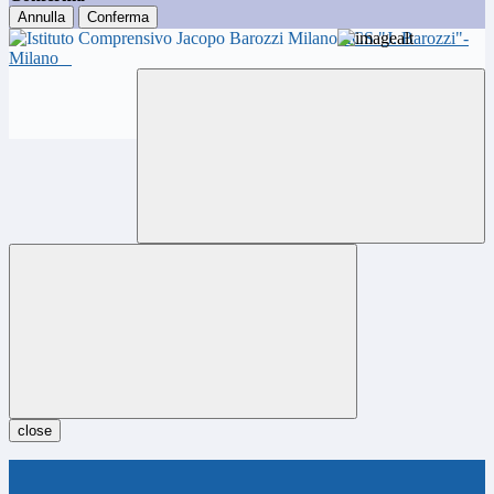
Annulla
Conferma
ICS "J. Barozzi"-
Milano
close