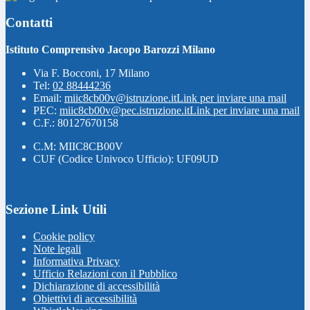
Contatti
Istituto Comprensivo Jacopo Barozzi Milano
Via F. Bocconi, 17 Milano
Tel:
02 88444236
Email:
miic8cb00v@istruzione.it
Link per inviare una mail
PEC:
miic8cb00v@pec.istruzione.it
Link per inviare una mail
C.F.: 80127670158
C.M: MIIC8CB00V
CUF (Codice Univoco Ufficio): UF09UD
Sezione Link Utili
Cookie policy
Note legali
Informativa Privacy
Ufficio Relazioni con il Pubblico
Dichiarazione di accessibilità
Obiettivi di accessibilità