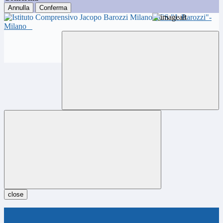
Annulla
Conferma
ICS "J. Barozzi"-
Milano
close