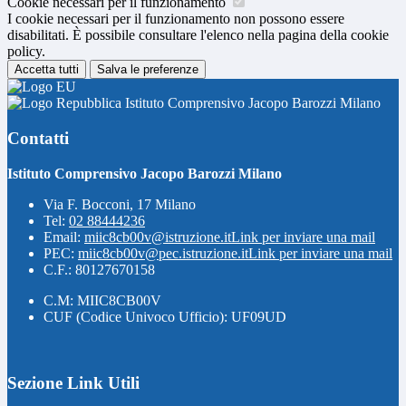
Cookie necessari per il funzionamento
I cookie necessari per il funzionamento non possono essere
disabilitati. È possibile consultare l'elenco nella pagina della cookie
policy.
Accetta tutti
Salva le preferenze
Istituto Comprensivo Jacopo Barozzi Milano
Contatti
Istituto Comprensivo Jacopo Barozzi Milano
Via F. Bocconi, 17 Milano
Tel:
02 88444236
Email:
miic8cb00v@istruzione.it
Link per inviare una mail
PEC:
miic8cb00v@pec.istruzione.it
Link per inviare una mail
C.F.: 80127670158
C.M: MIIC8CB00V
CUF (Codice Univoco Ufficio): UF09UD
Sezione Link Utili