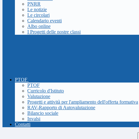
PNRR
Le notizie
Le circolari
Calendario eventi
Albo online
I Progetti delle nostre classi
PTOF
PTOF
Curricolo d'Istituto
Valutazione
Progetti e attività per l'ampliamento dell'offerta formativa
RAV-Rapporto di Autovalutazione
Bilancio sociale
Invalsi
Contatti