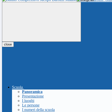
close
Scuola
Panoramica
Presentazione
I luoghi
Le persone
I numeri della scuola