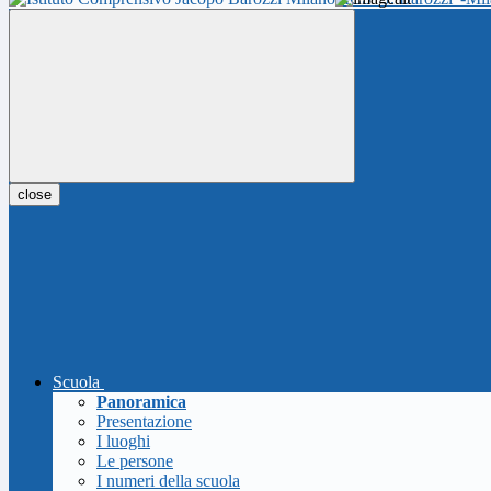
close
Scuola
Panoramica
Presentazione
I luoghi
Le persone
I numeri della scuola