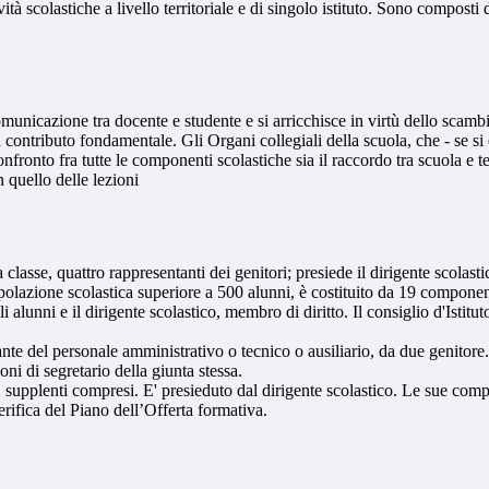
ità scolastiche a livello territoriale e di singolo istituto. Sono composti
omunicazione tra docente e studente e si arricchisce in virtù dello scambi
un contributo fondamentale. Gli Organi collegiali della scuola, che - se 
onfronto fra tutte le componenti scolastiche sia il raccordo tra scuola e te
n quello delle lezioni
a classe, quattro rappresentanti dei genitori; presiede il dirigente scolas
 popolazione scolastica superiore a 500 alunni, è costituito da 19 componen
i alunni e il dirigente scolastico, membro di diritto. Il consiglio d'Istitu
 del personale amministrativo o tecnico o ausiliario, da due genitore. Di
oni di segretario della giunta stessa.
ola, supplenti compresi. E' presieduto dal dirigente scolastico. Le sue com
rifica del Piano dell’Offerta formativa.