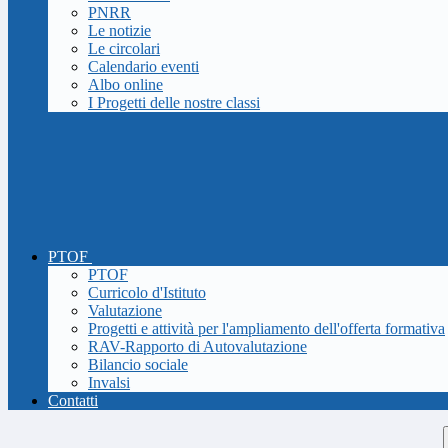
PNRR
Le notizie
Le circolari
Calendario eventi
Albo online
I Progetti delle nostre classi
PTOF
PTOF
Curricolo d'Istituto
Valutazione
Progetti e attività per l'ampliamento dell'offerta formativa
RAV-Rapporto di Autovalutazione
Bilancio sociale
Invalsi
Contatti