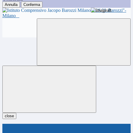
Annulla
Conferma
ICS "J. Barozzi"-
Milano
close