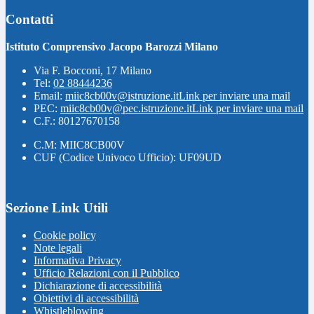
Contatti
Istituto Comprensivo Jacopo Barozzi Milano
Via F. Bocconi, 17 Milano
Tel:
02 88444236
Email:
miic8cb00v@istruzione.it
Link per inviare una mail
PEC:
miic8cb00v@pec.istruzione.it
Link per inviare una mail
C.F.: 80127670158
C.M: MIIC8CB00V
CUF (Codice Univoco Ufficio): UF09UD
Sezione Link Utili
Cookie policy
Note legali
Informativa Privacy
Ufficio Relazioni con il Pubblico
Dichiarazione di accessibilità
Obiettivi di accessibilità
Whistleblowing