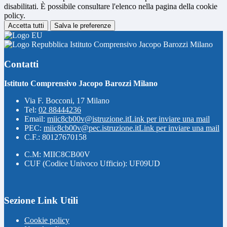
disabilitati. È possibile consultare l'elenco nella pagina della cookie
policy.
Accetta tutti
Salva le preferenze
Istituto Comprensivo Jacopo Barozzi Milano
Contatti
Istituto Comprensivo Jacopo Barozzi Milano
Via F. Bocconi, 17 Milano
Tel:
02 88444236
Email:
miic8cb00v@istruzione.it
Link per inviare una mail
PEC:
miic8cb00v@pec.istruzione.it
Link per inviare una mail
C.F.: 80127670158
C.M: MIIC8CB00V
CUF (Codice Univoco Ufficio): UF09UD
Sezione Link Utili
Cookie policy