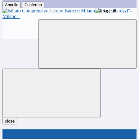
Annulla
Conferma
ICS "J. Barozzi"-
Milano
close