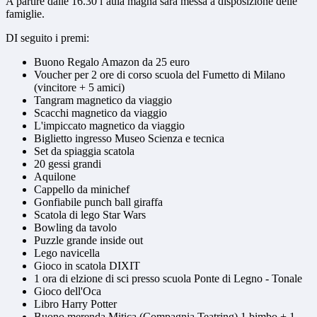
A partire dalle 16.30 l’aula magna sarà messa a disposizione delle
famiglie.
DI seguito i premi:
Buono Regalo Amazon da 25 euro
Voucher per 2 ore di corso scuola del Fumetto di Milano
(vincitore + 5 amici)
Tangram magnetico da viaggio
Scacchi magnetico da viaggio
L'impiccato magnetico da viaggio
Biglietto ingresso Museo Scienza e tecnica
Set da spiaggia scatola
20 gessi grandi
Aquilone
Cappello da minichef
Gonfiabile punch ball giraffa
Scatola di lego Star Wars
Bowling da tavolo
Puzzle grande inside out
Lego navicella
Gioco in scatola DIXIT
1 ora di elzione di sci presso scuola Ponte di Legno - Tonale
Gioco dell'Oca
Libro Harry Potter
Buono merenda Mitica (Compagnia Teatring) 1 bimbo + 1