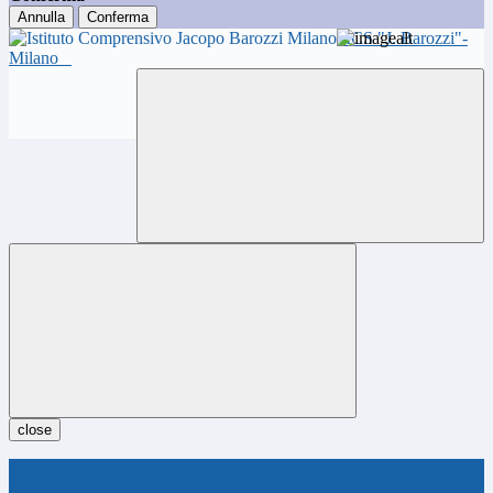
Annulla
Conferma
ICS "J. Barozzi"-
Milano
close