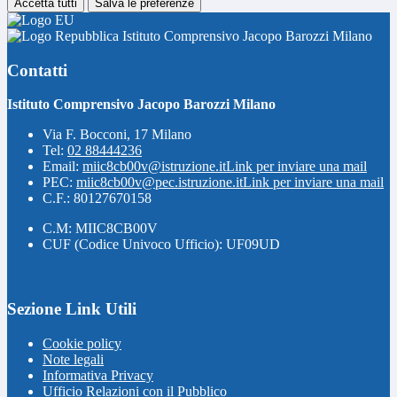
Accetta tutti
Salva le preferenze
Istituto Comprensivo Jacopo Barozzi Milano
Contatti
Istituto Comprensivo Jacopo Barozzi Milano
Via F. Bocconi, 17 Milano
Tel:
02 88444236
Email:
miic8cb00v@istruzione.it
Link per inviare una mail
PEC:
miic8cb00v@pec.istruzione.it
Link per inviare una mail
C.F.: 80127670158
C.M: MIIC8CB00V
CUF (Codice Univoco Ufficio): UF09UD
Sezione Link Utili
Cookie policy
Note legali
Informativa Privacy
Ufficio Relazioni con il Pubblico