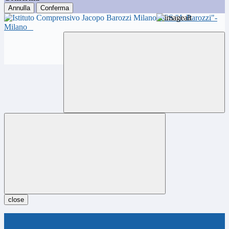
Annulla
Conferma
ICS "J. Barozzi"-
Milano
close