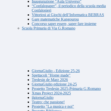
Inaugurazione "Aula Universo"
“Confalopaper”, il periodico della scuola media
Confalonieri
Vittoriosi ai Giochi dell’Informatica BEBRAS
Gare matematiche Kangourou
Concorso saper essere, saper fare insieme
Scuola Primaria di Via G.Romano
GiornaGiulio - Edizione 25-26
Spettacoli "Home made"
Tredesin de Marz 2026
GiornaGiulio edizione 24-25
Progetto Tredesin 2025-Primaria G.Romano
Xmas Project 2024-2025
ilgiornaGiulio
Teatro: che passione!
Progetto "La musica e noi"
Progetto Biblioteca