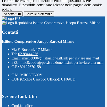
I cookie necessari per il funzionamento non possono essere
disabilitati. È possibile consultare l'elenco nella pagina della cookie
policy.
Accetta tutti
Salva le preferenze
Istituto Comprensivo Jacopo Barozzi Milano
Contatti
Istituto Comprensivo Jacopo Barozzi Milano
Via F. Bocconi, 17 Milano
Tel:
02 88444236
Email:
miic8cb00v@istruzione.it
Link per inviare una mail
PEC:
miic8cb00v@pec.istruzione.it
Link per inviare una mail
C.F.: 80127670158
C.M: MIIC8CB00V
CUF (Codice Univoco Ufficio): UF09UD
Sezione Link Utili
Cookie policy