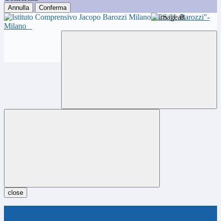
Annulla
Conferma
ICS "J. Barozzi"-
Milano
close