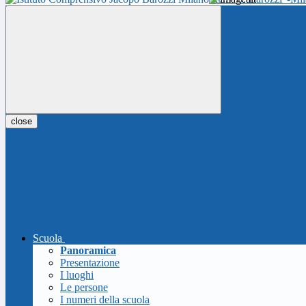
close
Scuola
Panoramica
Presentazione
I luoghi
Le persone
I numeri della scuola