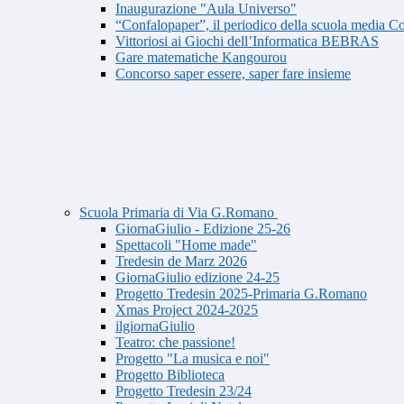
Inaugurazione "Aula Universo"
“Confalopaper”, il periodico della scuola media Co
Vittoriosi ai Giochi dell’Informatica BEBRAS
Gare matematiche Kangourou
Concorso saper essere, saper fare insieme
Scuola Primaria di Via G.Romano
GiornaGiulio - Edizione 25-26
Spettacoli "Home made"
Tredesin de Marz 2026
GiornaGiulio edizione 24-25
Progetto Tredesin 2025-Primaria G.Romano
Xmas Project 2024-2025
ilgiornaGiulio
Teatro: che passione!
Progetto "La musica e noi"
Progetto Biblioteca
Progetto Tredesin 23/24