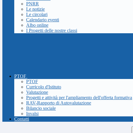
PNRR
Le notizie
Le circolari
Calendario eventi
Albo online
I Progetti delle nostre classi
PTOF
PTOF
Curricolo d'Istituto
Valutazione
Progetti e attività per l'ampliamento dell'offerta formativa
RAV-Rapporto di Autovalutazione
Bilancio sociale
Invalsi
Contatti