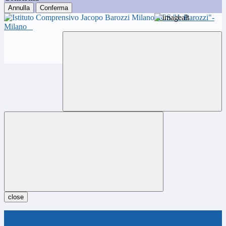
Annulla
Conferma
ICS "J. Barozzi"-
Milano
close