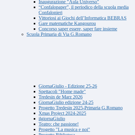
Inaugurazione "Aula Universo"
“Confalopaper”, il periodico della scuola media
Confalonieri
Vittoriosi ai Giochi dell’Informatica BEBRAS
Gare matematiche Kangourou
Concorso saper essere, saper fare insieme
Scuola Primaria di Via G.Romano
GiornaGiulio - Edizione 25-26
Spettacoli "Home made"
Tredesin de Marz 2026
GiornaGiulio edizione 24-25
Progetto Tredesin 2025-Primaria G.Romano
Xmas Project 2024-2025
ilgiornaGiulio
Teatro: che passione!
Progetto "La musica e noi"
Progetto Biblioteca