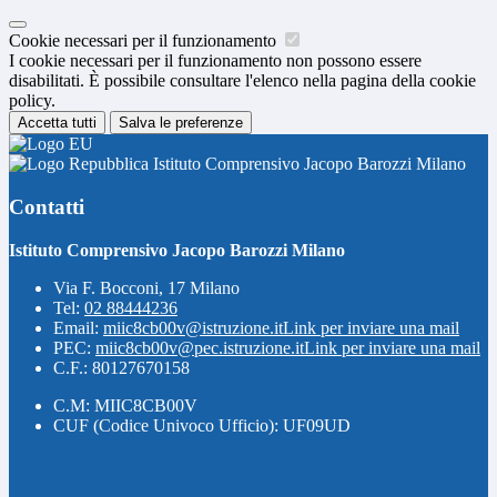
Cookie necessari per il funzionamento
I cookie necessari per il funzionamento non possono essere
disabilitati. È possibile consultare l'elenco nella pagina della cookie
policy.
Accetta tutti
Salva le preferenze
Istituto Comprensivo Jacopo Barozzi Milano
Contatti
Istituto Comprensivo Jacopo Barozzi Milano
Via F. Bocconi, 17 Milano
Tel:
02 88444236
Email:
miic8cb00v@istruzione.it
Link per inviare una mail
PEC:
miic8cb00v@pec.istruzione.it
Link per inviare una mail
C.F.: 80127670158
C.M: MIIC8CB00V
CUF (Codice Univoco Ufficio): UF09UD