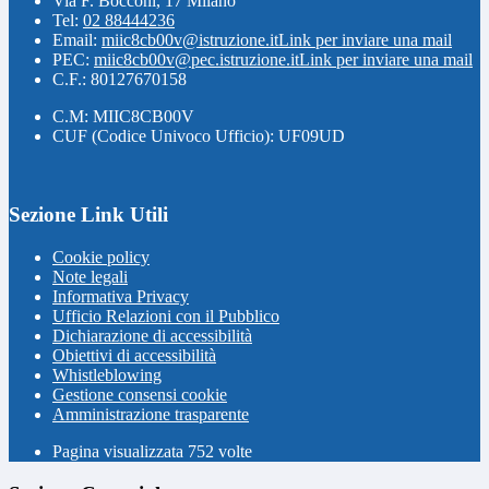
Via F. Bocconi, 17 Milano
Tel:
02 88444236
Email:
miic8cb00v@istruzione.it
Link per inviare una mail
PEC:
miic8cb00v@pec.istruzione.it
Link per inviare una mail
C.F.: 80127670158
C.M: MIIC8CB00V
CUF (Codice Univoco Ufficio): UF09UD
Sezione Link Utili
Cookie policy
Note legali
Informativa Privacy
Ufficio Relazioni con il Pubblico
Dichiarazione di accessibilità
Obiettivi di accessibilità
Whistleblowing
Gestione consensi cookie
Amministrazione trasparente
Pagina visualizzata
752
volte