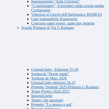
Inaugurazione "Aula Universo"
“Confalopaper”, il periodico della scuola media
Confalonieri
Vittoriosi ai Giochi dell’Informatica BEBRAS
Gare matematiche Kangourou
Concorso saper essere, saper fare insieme
Scuola Primaria di Via G.Romano
GiornaGiulio - Edizione 25-26
Spettacoli "Home made"
Tredesin de Marz 2026
GiornaGiulio edizione 24-25
Progetto Tredesin 2025-Primaria G.Romano
Xmas Project 2024-2025
ilgiornaGiulio
Teatro: che passione!
Progetto "La musica e noi"
Progetto Biblioteca