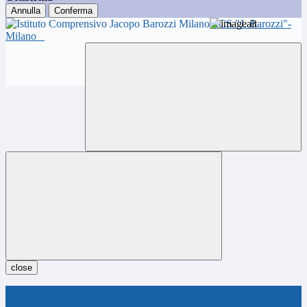
Annulla
Conferma
ICS "J. Barozzi"-
Milano
close