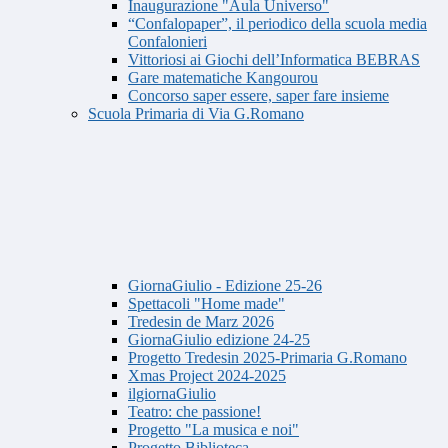
Inaugurazione "Aula Universo"
“Confalopaper”, il periodico della scuola media
Confalonieri
Vittoriosi ai Giochi dell’Informatica BEBRAS
Gare matematiche Kangourou
Concorso saper essere, saper fare insieme
Scuola Primaria di Via G.Romano
GiornaGiulio - Edizione 25-26
Spettacoli "Home made"
Tredesin de Marz 2026
GiornaGiulio edizione 24-25
Progetto Tredesin 2025-Primaria G.Romano
Xmas Project 2024-2025
ilgiornaGiulio
Teatro: che passione!
Progetto "La musica e noi"
Progetto Biblioteca