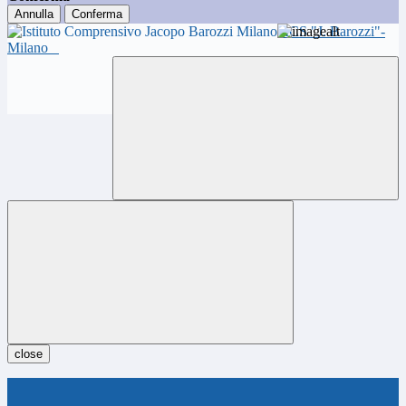
Annulla
Conferma
ICS "J. Barozzi"-
Milano
close