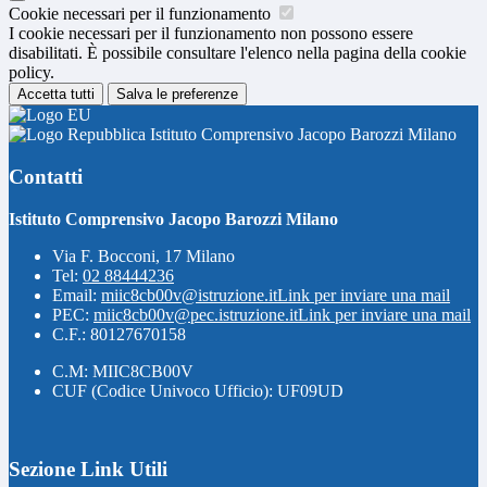
Cookie necessari per il funzionamento
I cookie necessari per il funzionamento non possono essere
disabilitati. È possibile consultare l'elenco nella pagina della cookie
policy.
Accetta tutti
Salva le preferenze
Istituto Comprensivo Jacopo Barozzi Milano
Contatti
Istituto Comprensivo Jacopo Barozzi Milano
Via F. Bocconi, 17 Milano
Tel:
02 88444236
Email:
miic8cb00v@istruzione.it
Link per inviare una mail
PEC:
miic8cb00v@pec.istruzione.it
Link per inviare una mail
C.F.: 80127670158
C.M: MIIC8CB00V
CUF (Codice Univoco Ufficio): UF09UD
Sezione Link Utili