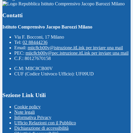
Istituto Comprensivo Jacopo Barozzi Milano
Contatti
Istituto Comprensivo Jacopo Barozzi Milano
Via F. Bocconi, 17 Milano
Tel:
02 88444236
Email:
miic8cb00v@istruzione.it
Link per inviare una mail
PEC:
miic8cb00v@pec.istruzione.it
Link per inviare una mail
C.F.: 80127670158
C.M: MIIC8CB00V
CUF (Codice Univoco Ufficio): UF09UD
Sezione Link Utili
Cookie policy
Note legali
Informativa Privacy
Ufficio Relazioni con il Pubblico
Dichiarazione di accessibilità