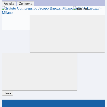
Annulla
Conferma
ICS "J. Barozzi"-
Milano
close