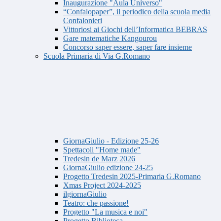
Inaugurazione "Aula Universo"
“Confalopaper”, il periodico della scuola media
Confalonieri
Vittoriosi ai Giochi dell’Informatica BEBRAS
Gare matematiche Kangourou
Concorso saper essere, saper fare insieme
Scuola Primaria di Via G.Romano
GiornaGiulio - Edizione 25-26
Spettacoli "Home made"
Tredesin de Marz 2026
GiornaGiulio edizione 24-25
Progetto Tredesin 2025-Primaria G.Romano
Xmas Project 2024-2025
ilgiornaGiulio
Teatro: che passione!
Progetto "La musica e noi"
Progetto Biblioteca