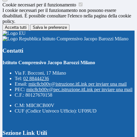
Cookie necessari per il funzionamento
I cookie necessari per il funzionamento non possono essere
disabilitati. È possibile consultare l'elenco nella pagina della cookie
policy.
Accetta tutti
Salva le preferenze
Istituto Comprensivo Jacopo Barozzi Milano
Contatti
Istituto Comprensivo Jacopo Barozzi Milano
Via F. Bocconi, 17 Milano
Tel:
02 88444236
Email:
miic8cb00v@istruzione.it
Link per inviare una mail
PEC:
miic8cb00v@pec.istruzione.it
Link per inviare una mail
C.F.: 80127670158
C.M: MIIC8CB00V
CUF (Codice Univoco Ufficio): UF09UD
Sezione Link Utili