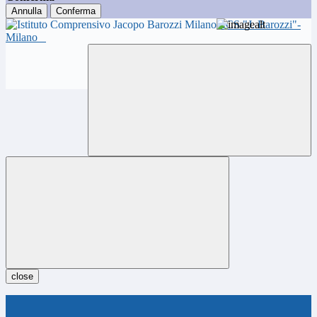
Annulla
Conferma
ICS "J. Barozzi"-
Milano
close