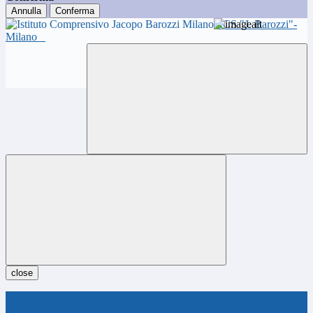
Annulla
Conferma
ICS "J. Barozzi"-
Milano
close