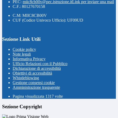
PEC:
miic8cb00v@pec.istruzione.it
Link per inviare una mail
C.F.: 80127670158
C.M: MIIC8CB00V
CUF (Codice Univoco Ufficio): UF09UD
Sezione Link Utili
Cookie policy
Note legali
Informativa Privacy
Ufficio Relazioni con il Pubblico
Dichiarazione di accessibilità
Obiettivi di accessibilità
Whistleblowing
Gestione consensi cookie
Amministrazione trasparente
Pagina visualizzata
1317
volte
Sezione Copyright