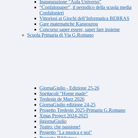
Inaugurazione "Aula Universo"
“Confalopaper”, il periodico della scuola media
Confalonieri
Vittoriosi ai Giochi dell’Informatica BEBRAS
Gare matematiche Kangourou
Concorso saper essere, saper fare insieme
Scuola Primaria di Via G.Romano
GiornaGiulio - Edizione 25-26
Spettacoli "Home made"
Tredesin de Marz 2026
GiornaGiulio edizione 24-25
Progetto Tredesin 2025-Primaria G.Romano
Xmas Project 2024-2025
ilgiornaGiulio
Teatro: che passione!
Progetto "La musica e noi"
Progetto Biblioteca